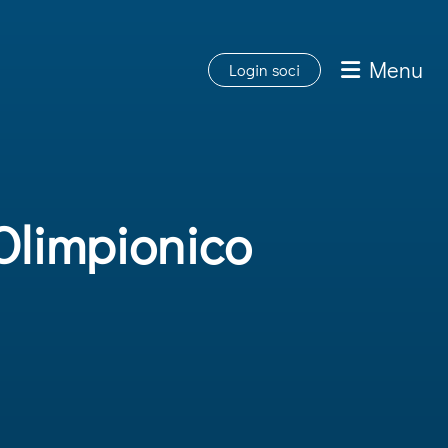
Menu
Login soci
Olimpionico