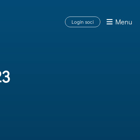
Menu
Login soci
23