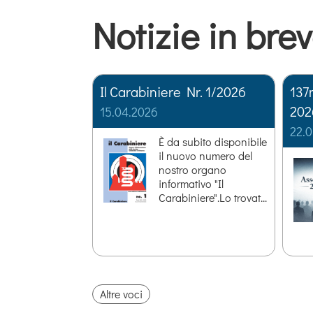
Notizie in bre
Il Carabiniere Nr. 1/2026
137
202
15.04.2026
22.
È da subito disponibile
il nuovo numero del
nostro organo
informativo "Il
Carabiniere".Lo trovat...
Altre voci