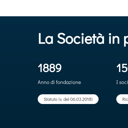
La Società in p
1889
15
Anno di fondazione
I soci
Statuto (v. del 06.03.2018)
Ric