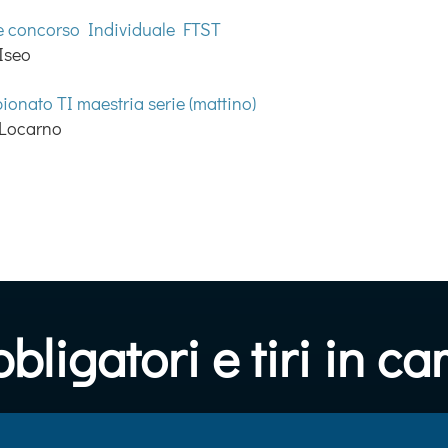
e concorso Individuale FTST
Iseo
onato TI maestria serie (mattino)
 Locarno
obbligatori e tiri in 