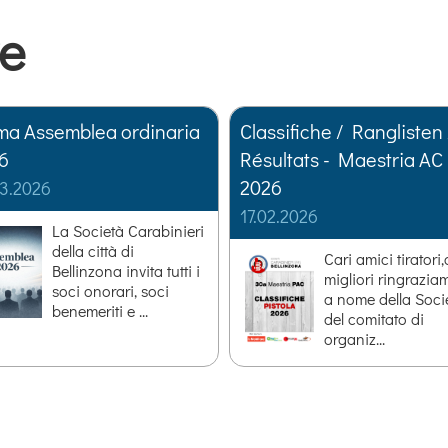
ve
ma Assemblea ordinaria
Classifiche / Ranglisten 
6
Résultats - Maestria AC
2026
03.2026
17.02.2026
La Società Carabinieri
della città di
Cari amici tiratori,
Bellinzona invita tutti i
migliori ringrazia
soci onorari, soci
a nome della Soci
benemeriti e ...
del comitato di
organiz...