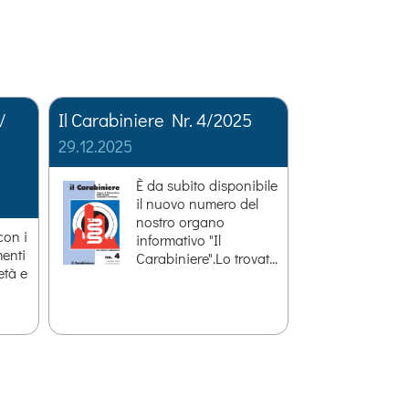
/
Il Carabiniere Nr. 4/2025
29.12.2025
È da subito disponibile
il nuovo numero del
nostro organo
con i
informativo "Il
menti
Carabiniere".Lo trovat...
età e