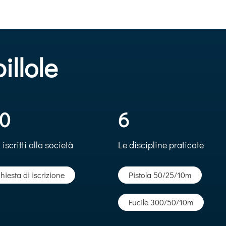
illole
0
6
 iscritti alla società
Le discipline praticate
hiesta di iscrizione
Pistola 50/25/10m
Fucile 300/50/10m