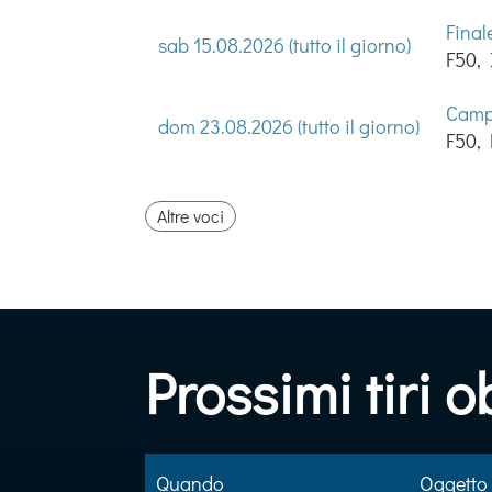
Final
sab 15.08.2026 (tutto il giorno)
F50, 
Campi
dom 23.08.2026 (tutto il giorno)
F50,
Altre voci
Prossimi tiri 
Quando
Oggetto