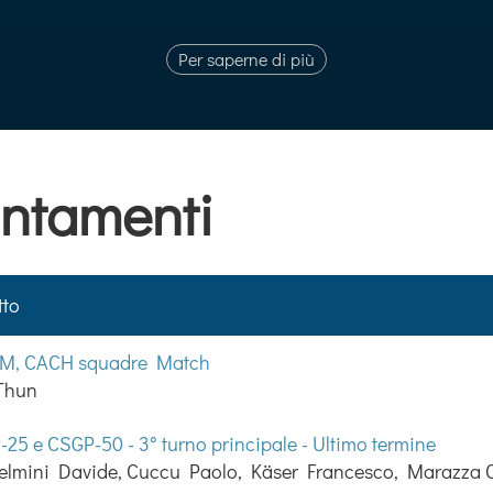
Per saperne di più
ntamenti
tto
, CACH squadre Match
 Thun
25 e CSGP-50 - 3° turno principale - Ultimo termine
elmini Davide, Cuccu Paolo, Käser Francesco, Marazza Cé